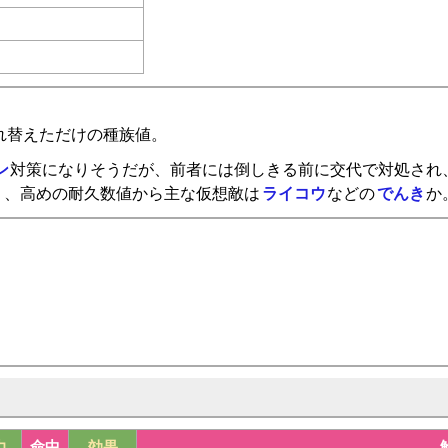
れ替えただけの種族値。
ン
対策になりそうだが、前者には倒しきる前に交代で対処され
り、高めの耐久数値から主な仮想敵は
ライコウ
などの
でんき
か
力
命中
効果