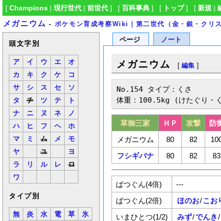
[
Champions
|
現行世代
|
前世代
] [
百科事典
] [
トップ
] [
新規
|
メガニウム
-
ポケモン育成考察Wiki｜第二世代（金・銀・クリ
ページ
ノート
頭文字別
ア
イ
ウ
エ
オ
メガニウム
[
編集
]
カ
キ
ク
ケ
コ
サ
シ
ス
セ
ソ
No.154 タイプ：くさ

体重：100.5kg (けたぐり・
タ
チ
ツ
テ
ト
ナ
ニ
ヌ
ネ
ノ
草御三家
ＨＰ
攻撃
防
ハ
ヒ
フ
ヘ
ホ
メガニウム
80
82
10
マ
ミ
ム
メ
モ
ヤ
ユ
ヨ
フシギバナ
80
82
83
ラ
リ
ル
レ
ロ
ワ
ばつぐん(4倍)
---
タイプ別
ばつぐん(2倍)
ほのお
/
こお
無
炎
水
電
草
氷
いまひとつ(1/2)
みず
/
でんき
/