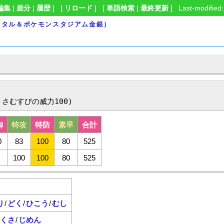
編集
|
差分
|
履歴
] [
リロード
] [
単語検索
|
最終更新
] Last-modified:
スタル＆ポケモンスタジアム金銀）
くさむすびの威力100)
御
特攻
特防
素早
合計
0
83
100
80
525
100
100
80
525
り
/
どく
/
ひこう
/
むし
くさ
/
じめん