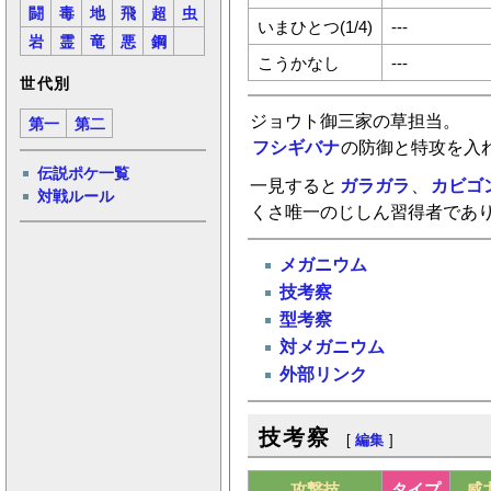
闘
毒
地
飛
超
虫
いまひとつ(1/4)
---
岩
霊
竜
悪
鋼
こうかなし
---
世代別
ジョウト御三家の草担当。
第一
第二
フシギバナ
の防御と特攻を入
伝説ポケ一覧
一見すると
ガラガラ
、
カビゴ
対戦ルール
くさ唯一のじしん習得者であ
メガニウム
技考察
型考察
対メガニウム
外部リンク
技考察
[
編集
]
攻撃技
タイプ
威