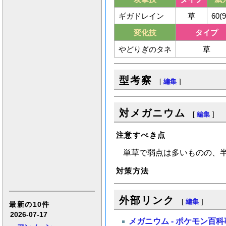
ギガドレイン
草
60(9
変化技
タイプ
やどりぎのタネ
草
型考察
[
編集
]
対メガニウム
[
編集
]
注意すべき点
単草で弱点は多いものの、
対策方法
外部リンク
[
編集
]
最新の10件
2026-07-17
メガニウム - ポケモン百