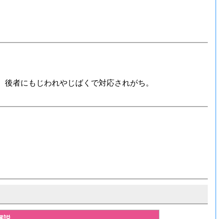
、後者にもじわれやじばくで対応されがち。
。
解説